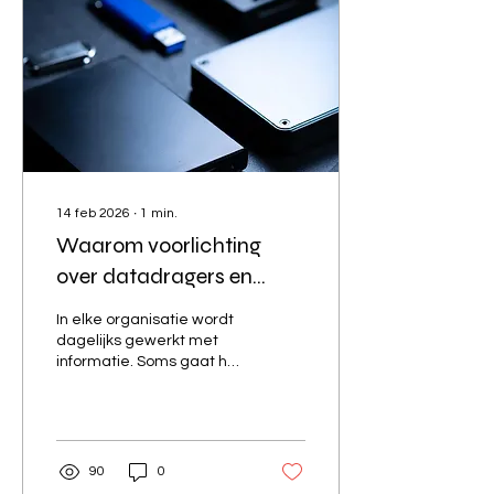
14 feb 2026
∙
1
min.
Waarom voorlichting
over datadragers en
informatiebeveiliging
In elke organisatie wordt
onmisbaar is
dagelijks gewerkt met
informatie. Soms gaat het
om onschuldige
gegevens, maar vaak
bevat die informatie
persoonsgegevens of
bedrijfsgevoelige data.
90
0
Denk aan klantgegevens,