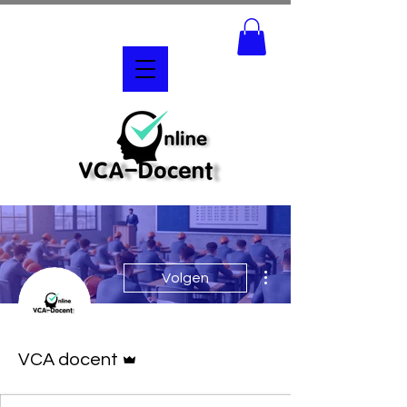
Meer acties
Volgen
Beheerder
VCA docent