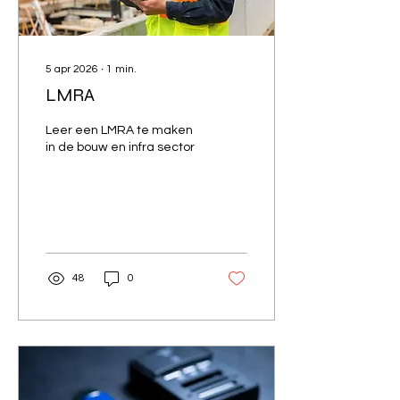
5 apr 2026
∙
1
min.
LMRA
Leer een LMRA te maken
in de bouw en infra sector
48
0