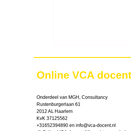
Online VCA docen
LMRA
Onderdeel van MGH, Consultancy
Rustenburgerlaan 61
2012 AL Haarlem
KvK 37125562
+31652394890 en
info@vca-docent.nl