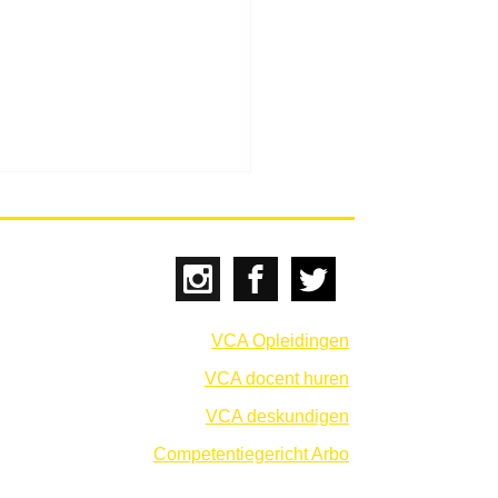
er 1 juli 2026
erplichte gedragscode
 ongewenst gedrag op de
loer vormt een belangrijke
ging in de Nederlandse
VCA Opleidingen
dswetgeving, gericht op
VCA docent huren
ersterken van sociale
gheid en het terugdring
VCA deskundigen
Competentiegericht Arbo