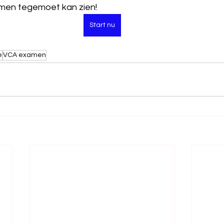
men tegemoet kan zien! 
Start nu
e
VCA examen