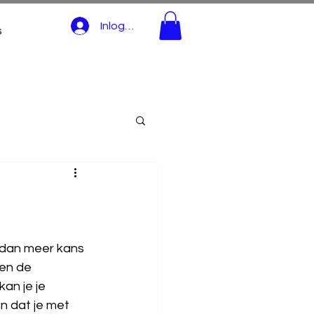
Inloggen
s
 dan meer kans 
en de 
an je je 
n dat je met 